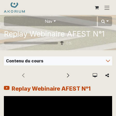
Se rendre au contenu
Nav
Replay Webinaire AFEST N°1
0
%
Contenu du cours
Replay Webinaire AFEST N°1