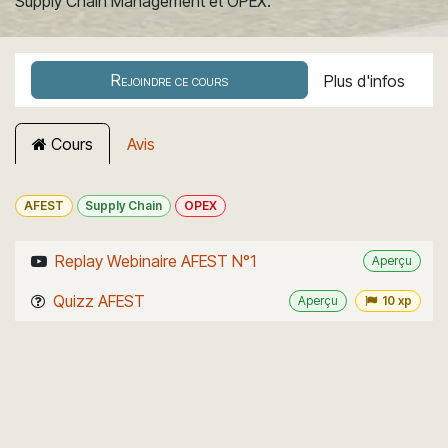
Supply Chain Management et OPEX.
Rejoindre ce cours
Plus d'infos
Cours
Avis
AFEST
Supply Chain
OPEX
Replay Webinaire AFEST N°1
Aperçu
Quizz AFEST
Aperçu
10 xp