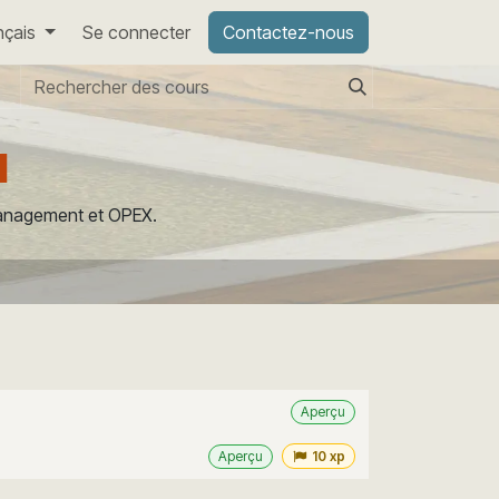
nçais
Se connecter
Contactez-nous
1
 Management et OPEX.
Aperçu
Aperçu
10 xp