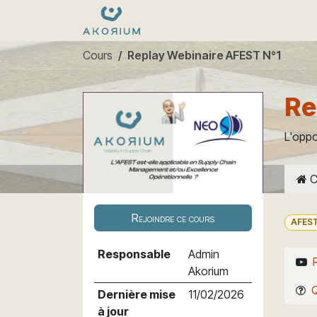
Se rendre au contenu
Formations
Nos dates
e
Cours
Replay Webinaire AFEST N°1
Re
L'oppo
C
Rejoindre ce cours
AFES
Responsable
Admin
Akorium
Dernière mise
11/02/2026
à jour