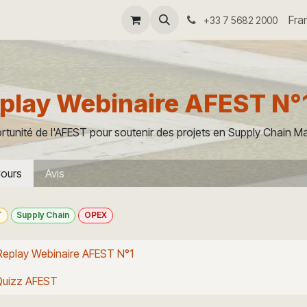
-coach
Séminaire I4.0
Aide
Fra
+33 7 5682 2000
play Webinaire AFEST N°
rtunité de l'AFEST pour soutenir des projets en Supply Chain
ours
Avis
T
Supply Chain
OPEX
Replay Webinaire AFEST N°1
Quizz AFEST