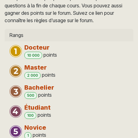
questions à la fin de chaque cours. Vous pouvez aussi
gagner des points sur le forum. Suivez ce lien pour
connaître les règles d'usage sur le forum.
Rangs
Docteur
point
s
10 000
Master
point
s
2 000
Bachelier
point
s
500
Étudiant
point
s
100
Novice
point
s
1