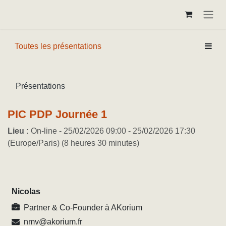
Se rendre au contenu
Toutes les présentations
Présentations
PIC PDP Journée 1
Lieu :
On-line
-
25/02/2026 09:00
-
25/02/2026 17:30
(
Europe/Paris
) (
8 heures 30 minutes
)
Nicolas
Partner & Co-Founder
à
AKorium
nmv@akorium.fr