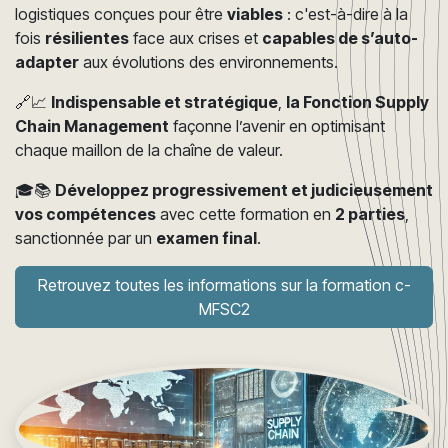
logistiques conçues pour être
viables
: c'est-à-dire à la
fois
résilientes
face aux crises et
capables de s’auto-
adapter
aux évolutions des environnements.
🔗📈
Indispensable et stratégique
,
la Fonction Supply
Chain Management
façonne l’avenir en optimisant
chaque maillon de la chaîne de valeur.
🎓📚
Développez progressivement et judicieusement
vos compétences
avec cette formation en
2 parties
,
sanctionnée par un
examen final
.
Retrouvez toutes les informations sur la formation c-
MFSC2