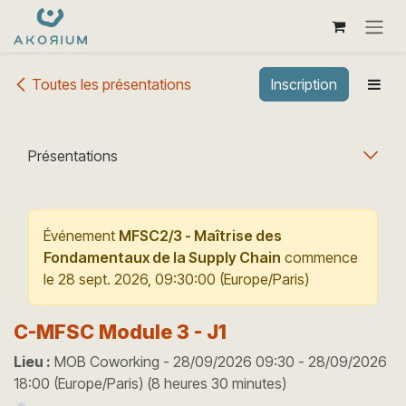
Se rendre au contenu
Toutes les présentations
Inscription
Présentations
Événement
MFSC2/3 - Maîtrise des
Fondamentaux de la Supply Chain
commence
le
28 sept. 2026, 09:30:00
(
Europe/Paris
)
C-MFSC Module 3 - J1
Lieu :
MOB Coworking
-
28/09/2026 09:30
-
28/09/2026
18:00
(
Europe/Paris
) (
8 heures 30 minutes
)