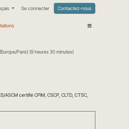
nçais
Se connecter
Contactez-nous
tations
(
Europe/Paris
) (
9 heures 30 minutes
)
APICS/ASCM certifié CPIM, CSCP, CLTD, CTSC,