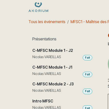
Se rendre au contenu
Formations
Nos dates
e
Tous les événements
MFSC1 - Maîtrise des 
Présentations
C-MFSC Module 1 - J2
Nicolas VAREILLAS
Fait
C-MFSC Module 1 - J1
Nicolas VAREILLAS
Fait
C-MFSC Module 2 - J3
Nicolas VAREILLAS
Fait
Intro MFSC
Nicolas VAREILLAS
Fait