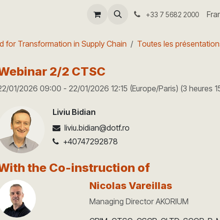
-coach
Séminaire I4.0
Aide
Fra
+33 7 5682 2000
d for Transformation in Supply Chain
Toutes les présentation
Webinar 2/2 CTSC
22/01/2026 09:00
-
22/01/2026 12:15
(
Europe/Paris
) (
3 heures 1
Liviu Bidian
liviu.bidian@dotf.ro
+40747292878
With the Co-instruction of
Nicolas Vareillas
Managing Director AKORIUM