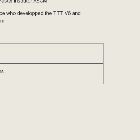
aster Instrutor ASCM
 force who developped the TTT V6 and
am
ns