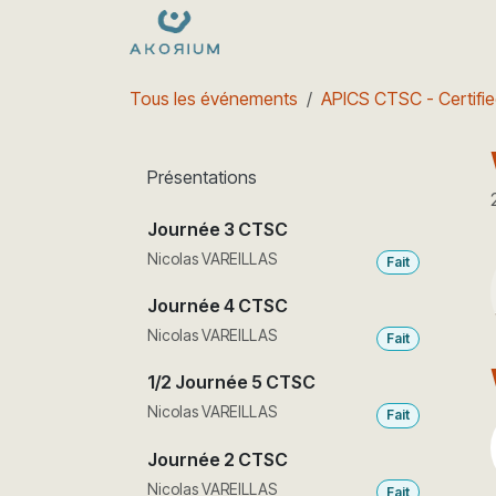
Se rendre au contenu
Formations
Nos dates
e
Tous les événements
APICS CTSC - Certifie
Présentations
Journée 3 CTSC
Nicolas VAREILLAS
Fait
Journée 4 CTSC
Nicolas VAREILLAS
Fait
1/2 Journée 5 CTSC
Nicolas VAREILLAS
Fait
Journée 2 CTSC
Nicolas VAREILLAS
Fait