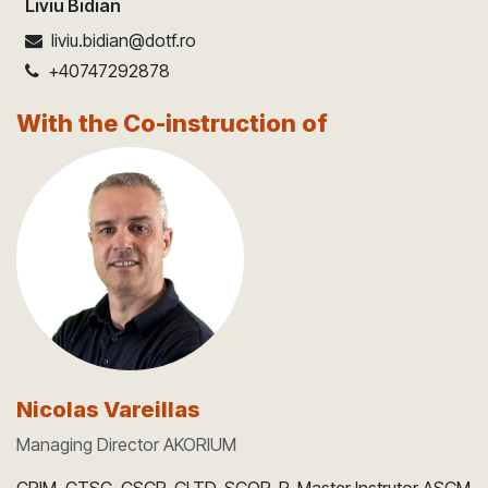
Liviu Bidian
liviu.bidian@dotf.ro
+40747292878
With the Co-instruction of
Nicolas Vareillas
Managing Director AKORIUM