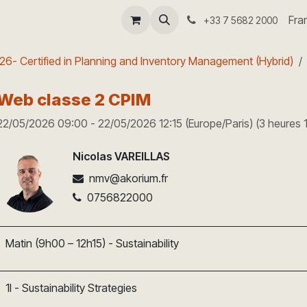
-coach
Séminaire I4.0
Aide
Fra
+33 7 5682 2000
6- Certified in Planning and Inventory Management (Hybrid)
Web classe 2 CPIM
22/05/2026 09:00
-
22/05/2026 12:15
(
Europe/Paris
) (
3 heures 
Nicolas VAREILLAS
nmv@akorium.fr
0756822000
Matin (9h00 – 12h15) - Sustainability
1I - Sustainability Strategies