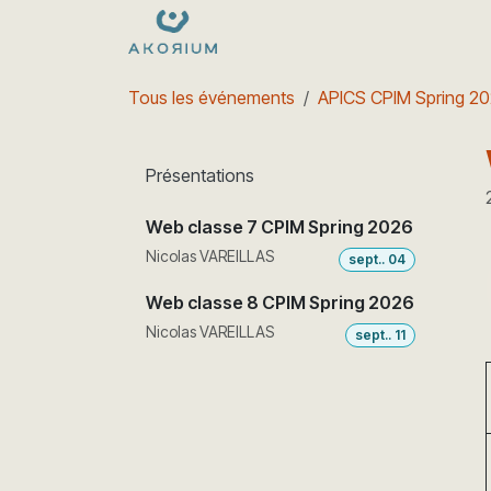
Se rendre au contenu
Formations
Nos dates
e
Tous les événements
APICS CPIM Spring 202
Présentations
Web classe 7 CPIM Spring 2026
Nicolas VAREILLAS
sept.. 04
Web classe 8 CPIM Spring 2026
Nicolas VAREILLAS
sept.. 11