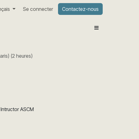
nçais
Se connecter
Contactez-nous
aris
) (
2 heures
)
Intructor ASCM