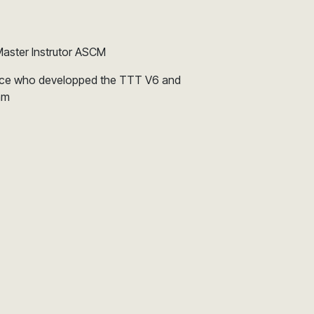
aster Instrutor ASCM
 force who developped the TTT V6 and
am