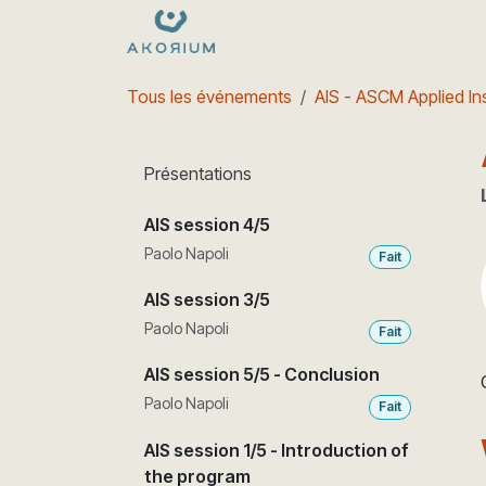
Se rendre au contenu
Formations
Nos dates
e
Tous les événements
AIS - ASCM Applied Ins
Présentations
AIS session 4/5
Paolo Napoli
Fait
AIS session 3/5
Paolo Napoli
Fait
AIS session 5/5 - Conclusion
Paolo Napoli
Fait
AIS session 1/5 - Introduction of
the program