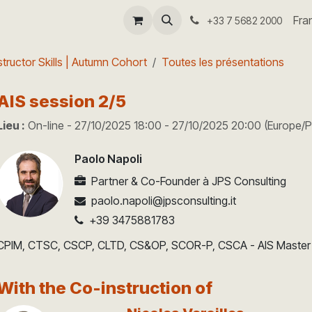
-coach
Séminaire I4.0
Aide
Fra
+33 7 5682 2000
tructor Skills | Autumn Cohort
Toutes les présentations
AIS session 2/5
Lieu :
On-line
-
27/10/2025 18:00
-
27/10/2025 20:00
(
Europe/P
Paolo Napoli
Partner & Co-Founder
à
JPS Consulting
paolo.napoli@jpsconsulting.it
+39 3475881783
CPIM, CTSC, CSCP, CLTD, CS&OP, SCOR-P, CSCA - AIS Master 
With the Co-instruction of